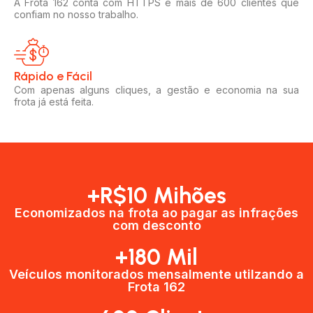
A Frota 162 conta com HTTPS e mais de 600 clientes que
confiam no nosso trabalho.
Rápido e Fácil​
Com apenas alguns cliques, a gestão e economia na sua
frota já está feita.
+R$10 Mihões
Economizados na frota ao pagar as infrações
com desconto
+180 Mil
Veículos monitorados mensalmente utilzando a
Frota 162