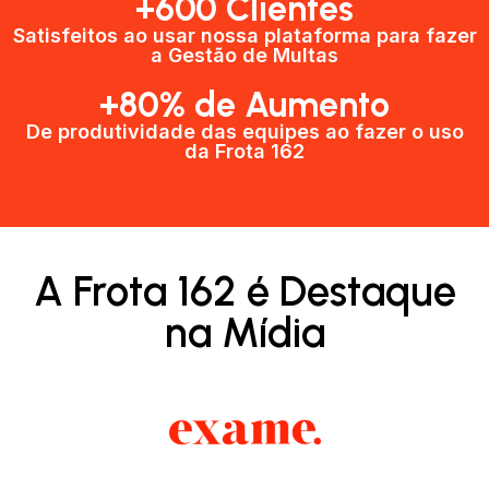
+600 Clientes​
Satisfeitos ao usar nossa plataforma para fazer
a Gestão de Multas​
+80% de Aumento
De produtividade das equipes ao fazer o uso
da Frota 162​
A Frota 162 é Destaque
na Mídia