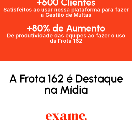
+600 Clientes​
Satisfeitos ao usar nossa plataforma para fazer
a Gestão de Multas​
+80% de Aumento
De produtividade das equipes ao fazer o uso
da Frota 162​
A Frota 162 é Destaque
na Mídia