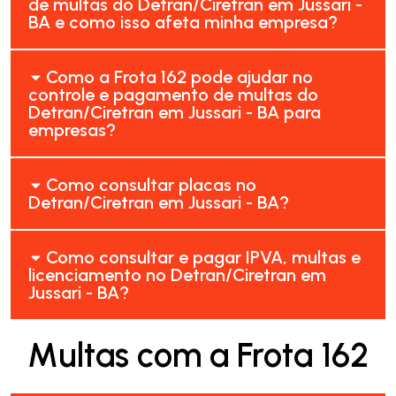
de multas do Detran/Ciretran em Jussari -
BA e como isso afeta minha empresa?
Como a Frota 162 pode ajudar no
controle e pagamento de multas do
Detran/Ciretran em Jussari - BA para
empresas?
Como consultar placas no
Detran/Ciretran em Jussari - BA?
Como consultar e pagar IPVA, multas e
licenciamento no Detran/Ciretran em
Jussari - BA?
Multas com a Frota 162