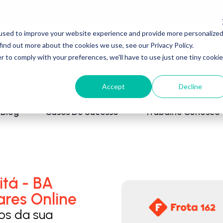
used to improve your website experience and provide more personalize
find out more about the cookies we use, see our Privacy Policy.
r to comply with your preferences, we'll have to use just one tiny cookie
Accept
Decline
Blog
Cases De Sucesso
Trabalhe Conosco
itá - BA
ares Online
los da sua