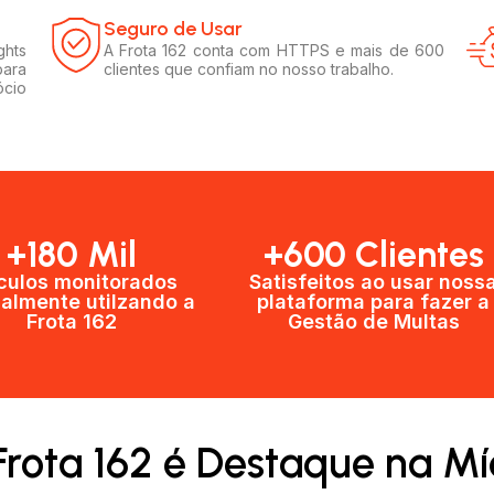
Seguro de Usar​
ghts
A Frota 162 conta com HTTPS e mais de 600
para
clientes que confiam no nosso trabalho.
ócio
+180 Mil
+600 Clientes​
culos monitorados
Satisfeitos ao usar noss
almente utilzando a
plataforma para fazer a
Frota 162
Gestão de Multas​
Frota 162 é Destaque na Mí