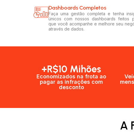
Dashboards Completos​​
Faça uma gestão completa e tenha insi
únicos com nossos dashboards feitos 
que você acompanhe e melhore seu neg
através de dados.
+R$10 Mihões
Economizados na frota ao
Veí
pagar as infrações com
mens
desconto
A 