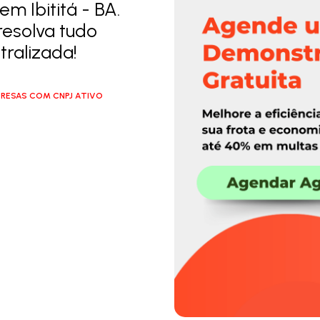
m Ibititá - BA.
resolva tudo
ralizada!
RESAS COM CNPJ ATIVO