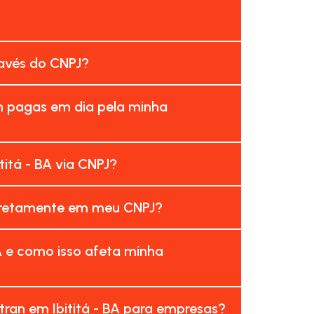
ravés do CNPJ?
am pagas em dia pela minha
itá - BA via CNPJ?
corretamente em meu CNPJ?
A e como isso afeta minha
ran em Ibititá - BA para empresas?