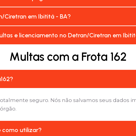
Ciretran em Ibititá - BA?
tas e licenciamento no Detran/Ciretran em Ibitit
Multas com a Frota 162
a162?
é totalmente seguro. Nós não salvamos seus dados 
 órgão.
e como utilizar?