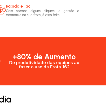
Rápido e Fácil​
Com apenas alguns cliques, a gestão e
economia na sua frota já está feita.
+80% de Aumento
a
De produtividade das equipes ao
fazer o uso da Frota 162​
dia