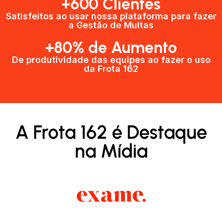
+600 Clientes​
Satisfeitos ao usar nossa plataforma para fazer
a Gestão de Multas​
+80% de Aumento
De produtividade das equipes ao fazer o uso
da Frota 162​
A Frota 162 é Destaque
na Mídia