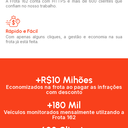
A Frota 162 conta com HTTPS e mais de 600 clientes que
confiam no nosso trabalho.
Rápido e Fácil​
Com apenas alguns cliques, a gestão e economia na sua
frota já está feita.
+R$10 Mihões
Economizados na frota ao pagar as infrações
com desconto
+180 Mil
Veículos monitorados mensalmente utilzando a
Frota 162