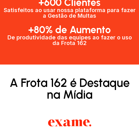
+600 Clientes​
Satisfeitos ao usar nossa plataforma para fazer
a Gestão de Multas​
+80% de Aumento
De produtividade das equipes ao fazer o uso
da Frota 162​
A Frota 162 é Destaque
na Mídia