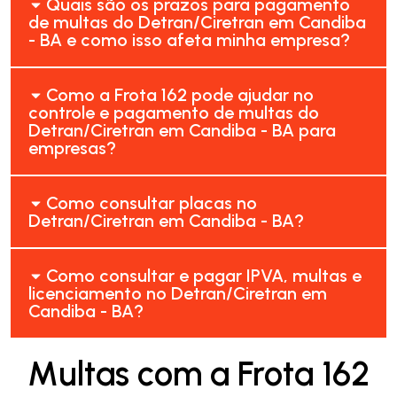
Quais são os prazos para pagamento
de multas do Detran/Ciretran em Candiba
- BA e como isso afeta minha empresa?
Como a Frota 162 pode ajudar no
controle e pagamento de multas do
Detran/Ciretran em Candiba - BA para
empresas?
Como consultar placas no
Detran/Ciretran em Candiba - BA?
Como consultar e pagar IPVA, multas e
licenciamento no Detran/Ciretran em
Candiba - BA?
Multas com a Frota 162