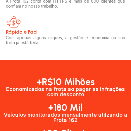
A Frota 162 conta com HTTPS e mais de 600 clientes que
confiam no nosso trabalho.
Rápido e Fácil​
Com apenas alguns cliques, a gestão e economia na sua
frota já está feita.
+R$10 Mihões
Economizados na frota ao pagar as infrações
com desconto
+180 Mil
Veículos monitorados mensalmente utilzando a
Frota 162