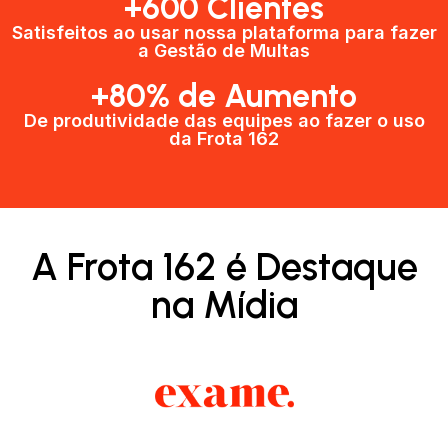
+600 Clientes​
Satisfeitos ao usar nossa plataforma para fazer
a Gestão de Multas​
+80% de Aumento
De produtividade das equipes ao fazer o uso
da Frota 162​
A Frota 162 é Destaque
na Mídia