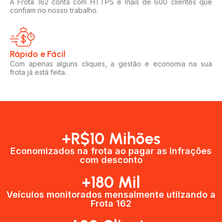
A Frota 162 conta com HTTPS e mais de 600 clientes que
confiam no nosso trabalho.
Rápido e Fácil​
Com apenas alguns cliques, a gestão e economia na sua
frota já está feita.
+R$10 Mihões
Economizados na frota ao pagar as infrações
com desconto
+180 Mil
Veículos monitorados mensalmente utilzando a
Frota 162