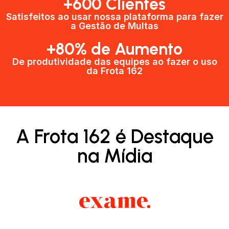
+600 Clientes​
Satisfeitos ao usar nossa plataforma para fazer
a Gestão de Multas​
+80% de Aumento
De produtividade das equipes ao fazer o uso
da Frota 162​
A Frota 162 é Destaque
na Mídia