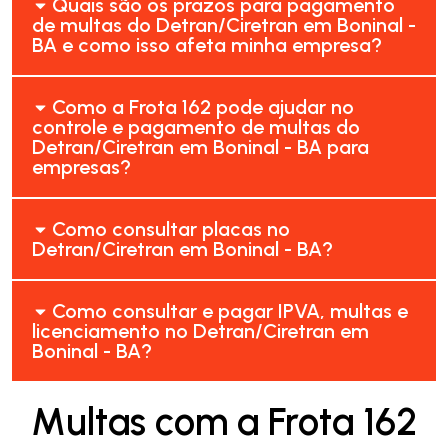
Quais são os prazos para pagamento
de multas do Detran/Ciretran em Boninal -
BA e como isso afeta minha empresa?
Como a Frota 162 pode ajudar no
controle e pagamento de multas do
Detran/Ciretran em Boninal - BA para
empresas?
Como consultar placas no
Detran/Ciretran em Boninal - BA?
Como consultar e pagar IPVA, multas e
licenciamento no Detran/Ciretran em
Boninal - BA?
Multas com a Frota 162