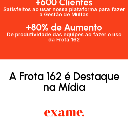
+600 Clientes​
Satisfeitos ao usar nossa plataforma para fazer
a Gestão de Multas​
+80% de Aumento
De produtividade das equipes ao fazer o uso
da Frota 162​
A Frota 162 é Destaque
na Mídia