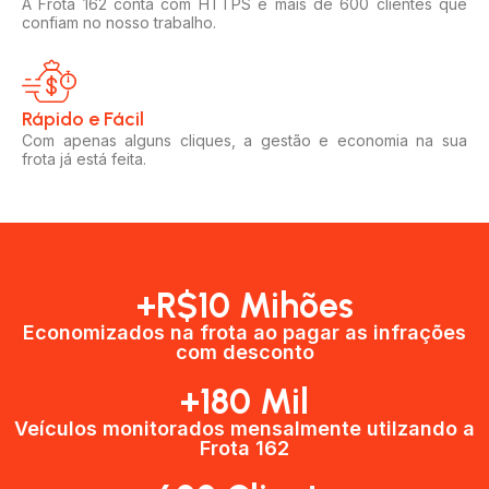
A Frota 162 conta com HTTPS e mais de 600 clientes que
confiam no nosso trabalho.
Rápido e Fácil​
Com apenas alguns cliques, a gestão e economia na sua
frota já está feita.
+R$10 Mihões
Economizados na frota ao pagar as infrações
com desconto
+180 Mil
Veículos monitorados mensalmente utilzando a
Frota 162