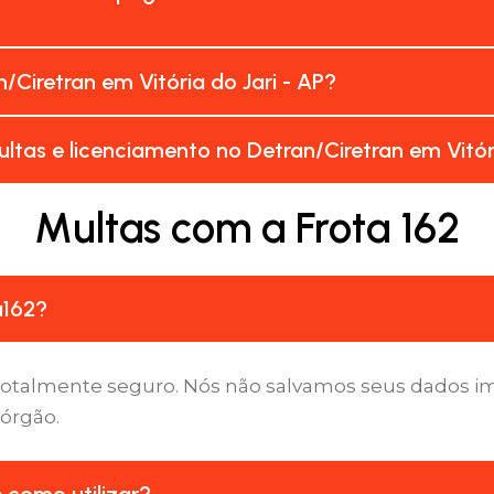
Ciretran em Vitória do Jari - AP?
tas e licenciamento no Detran/Ciretran em Vitóri
Multas com a Frota 162
a162?
é totalmente seguro. Nós não salvamos seus dados 
 órgão.
e como utilizar?