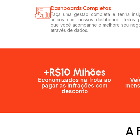
Dashboards Completos​​
Faça uma gestão completa e tenha insi
únicos com nossos dashboards feitos 
que você acompanhe e melhore seu neg
através de dados.
+R$10 Mihões
Economizados na frota ao
Veí
pagar as infrações com
mens
desconto
A 