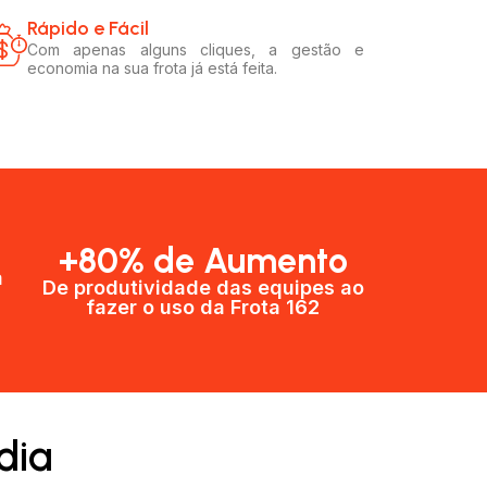
Rápido e Fácil​
Com apenas alguns cliques, a gestão e
economia na sua frota já está feita.
+80% de Aumento
a
De produtividade das equipes ao
fazer o uso da Frota 162​
dia