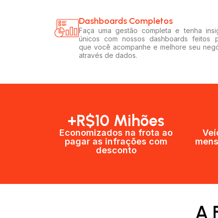
Dashboards Completos​​
Faça uma gestão completa e tenha insi
únicos com nossos dashboards feitos 
que você acompanhe e melhore seu neg
através de dados.
+R$10 Mihões
Economizados na frota ao
Veí
pagar as infrações com
mens
desconto
A 