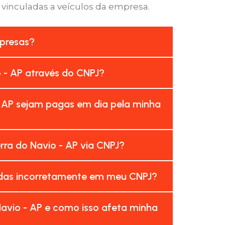
 vinculadas a veículos da empresa.
mpresas?
o - AP através do CNPJ?
- AP sejam pagas em dia pela minha
ra do Navio - AP via CNPJ?
radas incorretamente em meu CNPJ?
avio - AP e como isso afeta minha