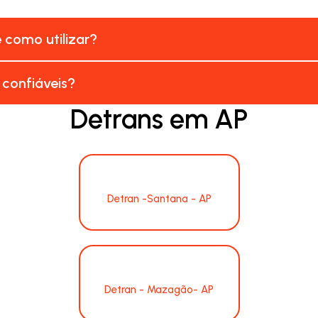
e como utilizar?
 confiáveis?
Detrans em AP
Detran -Santana - AP
Detran - Mazagão- AP