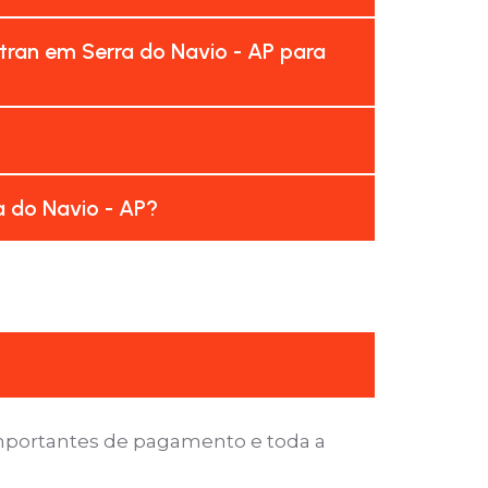
tran em Serra do Navio - AP para
a do Navio - AP?
importantes de pagamento e toda a