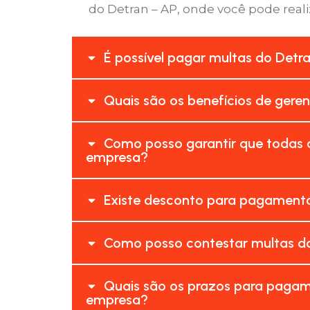
do Detran – AP, onde você pode reali
É possível pagar multas do Detr
Quais são os benefícios de gere
Como posso garantir que todas a
empresa?
Existe desconto para pagamento
Como posso contestar multas do
Quais são os prazos para pagam
empresa?