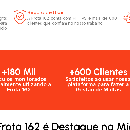
Seguro de Usar​
ghts
A Frota 162 conta com HTTPS e mais de 600
para
clientes que confiam no nosso trabalho.
ócio
+180 Mil
+600 Clientes​
culos monitorados
Satisfeitos ao usar noss
almente utilzando a
plataforma para fazer a
Frota 162
Gestão de Multas​
Frota 162 é Destaque na Mí