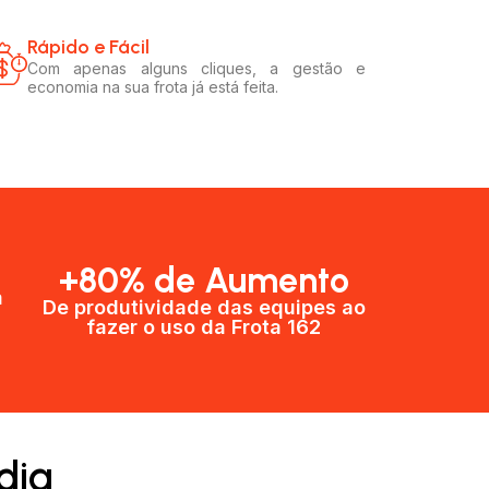
Rápido e Fácil​
Com apenas alguns cliques, a gestão e
economia na sua frota já está feita.
+80% de Aumento
a
De produtividade das equipes ao
fazer o uso da Frota 162​
dia