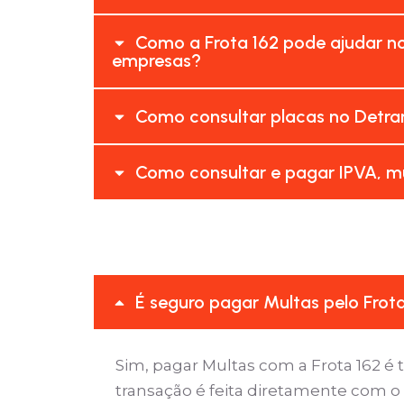
Como a Frota 162 pode ajudar no
empresas?
Como consultar placas no Detran
Como consultar e pagar IPVA, mu
É seguro pagar Multas pelo Frot
Sim, pagar Multas com a Frota 162 
transação é feita diretamente com o