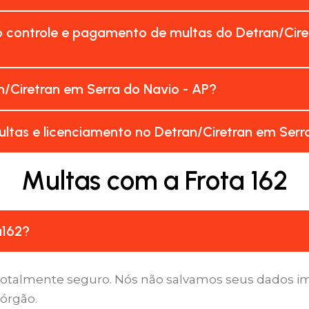
 controle e pagamento de multas do Detran/Cire
/Ciretran em Serra do Navio - AP?
ltas e licenciamento no Detran/Ciretran em Serr
Multas com a Frota 162
a162?
é totalmente seguro. Nós não salvamos seus dados 
 órgão.