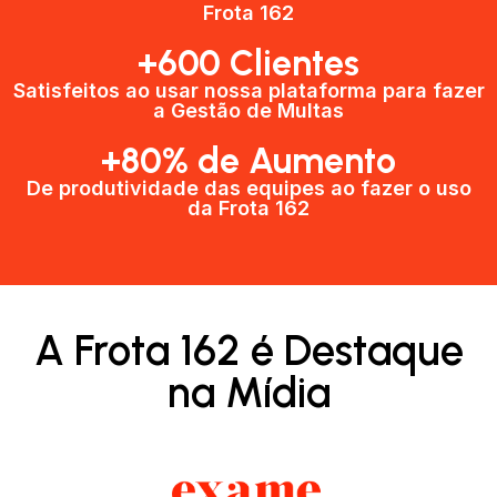
Frota 162
+600 Clientes​
Satisfeitos ao usar nossa plataforma para fazer
a Gestão de Multas​
+80% de Aumento
De produtividade das equipes ao fazer o uso
da Frota 162​
A Frota 162 é Destaque
na Mídia