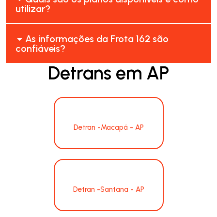
utilizar?
As informações da Frota 162 são
confiáveis?
Detrans em AP
Detran -Macapá - AP
Detran -Santana - AP