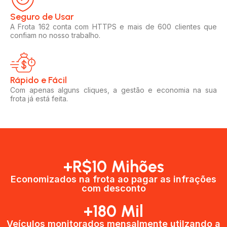
Seguro de Usar​
A Frota 162 conta com HTTPS e mais de 600 clientes que
confiam no nosso trabalho.
Rápido e Fácil​
Com apenas alguns cliques, a gestão e economia na sua
frota já está feita.
+R$10 Mihões
Economizados na frota ao pagar as infrações
com desconto
+180 Mil
Veículos monitorados mensalmente utilzando a