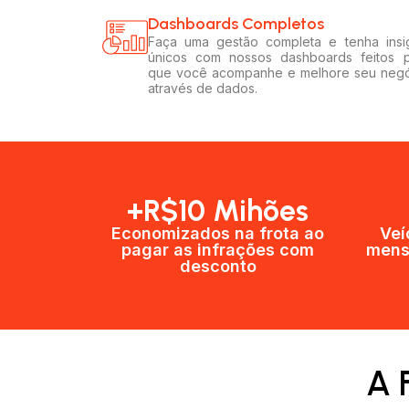
Dashboards Completos​​
Faça uma gestão completa e tenha insi
únicos com nossos dashboards feitos 
que você acompanhe e melhore seu neg
através de dados.
+R$10 Mihões
Economizados na frota ao
Veí
pagar as infrações com
mens
desconto
A 