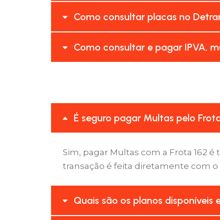
Como consultar placas no Detran
Como consultar e pagar IPVA, mu
É seguro pagar Multas pelo Frot
Sim, pagar Multas com a Frota 162 
transação é feita diretamente com o
Quais são os planos disponíveis 