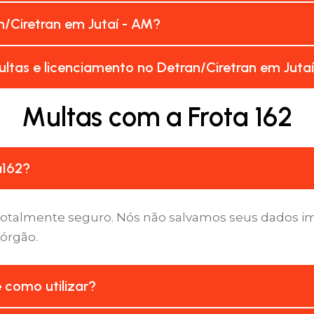
/Ciretran em Jutaí - AM?
ltas e licenciamento no Detran/Ciretran em Juta
Multas com a Frota 162
a162?
é totalmente seguro. Nós não salvamos seus dados 
 órgão.
e como utilizar?