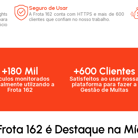
Seguro de Usar​
ghts
A Frota 162 conta com HTTPS e mais de 600
para
clientes que confiam no nosso trabalho.
ócio
+180 Mil
+600 Clientes​
culos monitorados
Satisfeitos ao usar noss
almente utilzando a
plataforma para fazer a
Frota 162
Gestão de Multas​
Frota 162 é Destaque na Mí