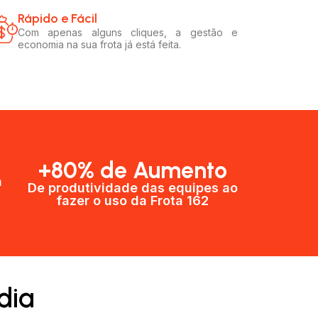
Rápido e Fácil​
Com apenas alguns cliques, a gestão e
economia na sua frota já está feita.
+80% de Aumento
a
De produtividade das equipes ao
fazer o uso da Frota 162​
dia