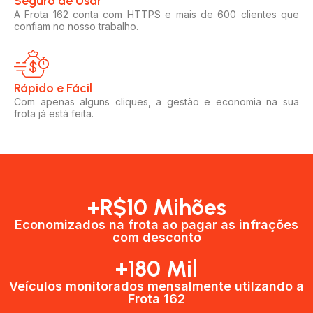
Seguro de Usar​
A Frota 162 conta com HTTPS e mais de 600 clientes que
confiam no nosso trabalho.
Rápido e Fácil​
Com apenas alguns cliques, a gestão e economia na sua
frota já está feita.
+R$10 Mihões
Economizados na frota ao pagar as infrações
com desconto
+180 Mil
Veículos monitorados mensalmente utilzando a
Frota 162