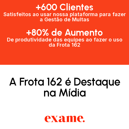
+600 Clientes​
Satisfeitos ao usar nossa plataforma para fazer
a Gestão de Multas​
+80% de Aumento
De produtividade das equipes ao fazer o uso
da Frota 162​
A Frota 162 é Destaque
na Mídia