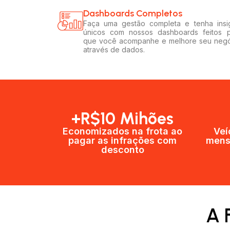
Dashboards Completos​​
Faça uma gestão completa e tenha insi
únicos com nossos dashboards feitos 
que você acompanhe e melhore seu neg
através de dados.
+R$10 Mihões
Economizados na frota ao
Veí
pagar as infrações com
mens
desconto
A 