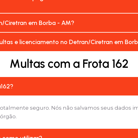
n/Ciretran em Borba - AM?
ltas e licenciamento no Detran/Ciretran em Bor
Multas com a Frota 162
a162?
é totalmente seguro. Nós não salvamos seus dados 
 órgão.
e como utilizar?