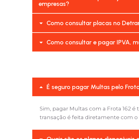
empresas?
Como consultar placas no Detra
Como consultar e pagar IPVA, mu
É seguro pagar Multas pelo Frot
Sim, pagar Multas com a Frota 162 
transação é feita diretamente com o
Quais são os planos disponíveis 