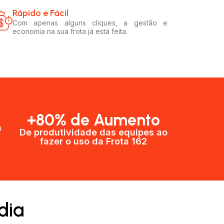
Rápido e Fácil​
Com apenas alguns cliques, a gestão e
economia na sua frota já está feita.
+80% de Aumento
a
De produtividade das equipes ao
fazer o uso da Frota 162​
dia