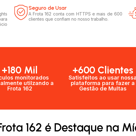
Seguro de Usar​
ghts
A Frota 162 conta com HTTPS e mais de 600
para
clientes que confiam no nosso trabalho.
ócio
+180 Mil
+600 Clientes​
culos monitorados
Satisfeitos ao usar noss
almente utilzando a
plataforma para fazer a
Frota 162
Gestão de Multas​
Frota 162 é Destaque na Mí