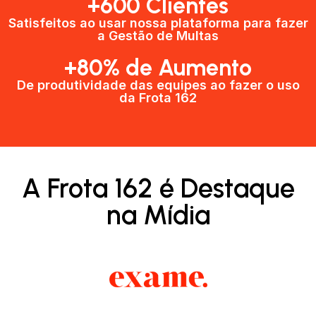
+600 Clientes​
Satisfeitos ao usar nossa plataforma para fazer
a Gestão de Multas​
+80% de Aumento
De produtividade das equipes ao fazer o uso
da Frota 162​
A Frota 162 é Destaque
na Mídia