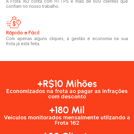
A Frota 162 conta com HTTPS e mais de 600 clientes que
confiam no nosso trabalho.
Rápido e Fácil​
Com apenas alguns cliques, a gestão e economia na sua
frota já está feita.
+R$10 Mihões
Economizados na frota ao pagar as infrações
com desconto
+180 Mil
Veículos monitorados mensalmente utilzando a
Frota 162