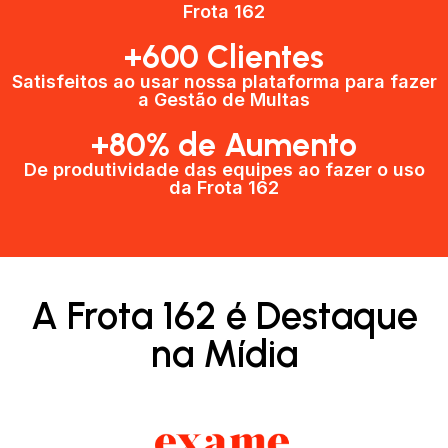
Frota 162
+600 Clientes​
Satisfeitos ao usar nossa plataforma para fazer
a Gestão de Multas​
+80% de Aumento
De produtividade das equipes ao fazer o uso
da Frota 162​
A Frota 162 é Destaque
na Mídia