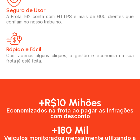
Seguro de Usar​
A Frota 162 conta com HTTPS e mais de 600 clientes que
confiam no nosso trabalho.
Rápido e Fácil​
Com apenas alguns cliques, a gestão e economia na sua
frota já está feita.
+R$10 Mihões
Economizados na frota ao pagar as infrações
com desconto
+180 Mil
Veículos monitorados mensalmente utilzando a