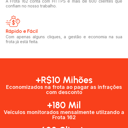
A Frota 162 conta com HTTPS e mais de 600 clientes que
confiam no nosso trabalho.
Rápido e Fácil​
Com apenas alguns cliques, a gestão e economia na sua
frota já está feita.
+R$10 Mihões
Economizados na frota ao pagar as infrações
com desconto
+180 Mil
Veículos monitorados mensalmente utilzando a
Frota 162