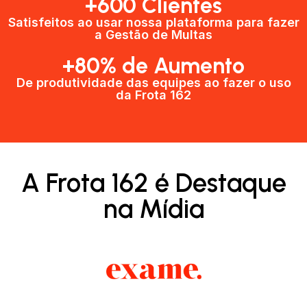
+600 Clientes​
Satisfeitos ao usar nossa plataforma para fazer
a Gestão de Multas​
+80% de Aumento
De produtividade das equipes ao fazer o uso
da Frota 162​
A Frota 162 é Destaque
na Mídia