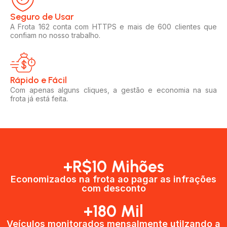
Seguro de Usar​
A Frota 162 conta com HTTPS e mais de 600 clientes que
confiam no nosso trabalho.
Rápido e Fácil​
Com apenas alguns cliques, a gestão e economia na sua
frota já está feita.
+R$10 Mihões
Economizados na frota ao pagar as infrações
com desconto
+180 Mil
Veículos monitorados mensalmente utilzando a