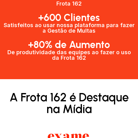
Frota 162
+600 Clientes​
Satisfeitos ao usar nossa plataforma para fazer
a Gestão de Multas​
+80% de Aumento
De produtividade das equipes ao fazer o uso
da Frota 162​
A Frota 162 é Destaque
na Mídia