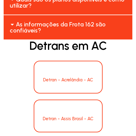
utilizar?
As informações da Frota 162 são
confiáveis?
Detrans em AC
Detran - Acrelândia - AC
Detran - Assis Brasil - AC