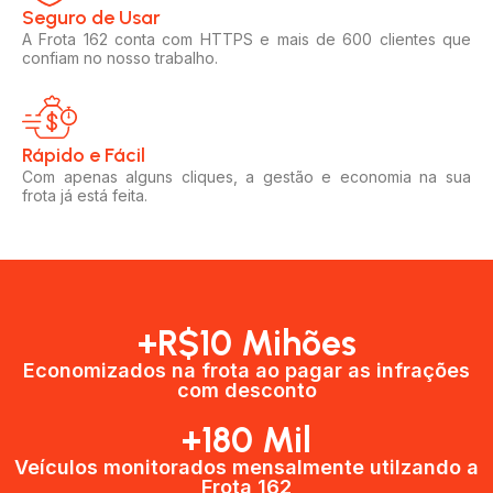
Seguro de Usar​
A Frota 162 conta com HTTPS e mais de 600 clientes que
confiam no nosso trabalho.
Rápido e Fácil​
Com apenas alguns cliques, a gestão e economia na sua
frota já está feita.
+R$10 Mihões
Economizados na frota ao pagar as infrações
com desconto
+180 Mil
Veículos monitorados mensalmente utilzando a
Frota 162