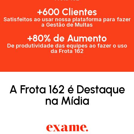
+600 Clientes​
Satisfeitos ao usar nossa plataforma para fazer
a Gestão de Multas​
+80% de Aumento
De produtividade das equipes ao fazer o uso
da Frota 162​
A Frota 162 é Destaque
na Mídia