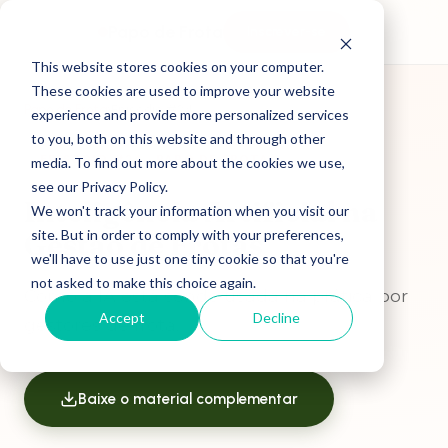
Papo de Frota
Inscrever-se
This website stores cookies on your computer.
These cookies are used to improve your website
›
Episódio #24
Papo de Frota
experience and provide more personalized services
to you, both on this website and through other
EPISÓDIO #24 · PAPO DE FROTA
media. To find out more about the cookies we use,
see our Privacy Policy.
Inteligência Artificial na
We won't track your information when you visit our
site. But in order to comply with your preferences,
Gestão de Frotas
we'll have to use just one tiny cookie so that you're
not asked to make this choice again.
Como a IA está sendo usada na prática por
Accept
Decline
gestores de frota.
Baixe o material complementar