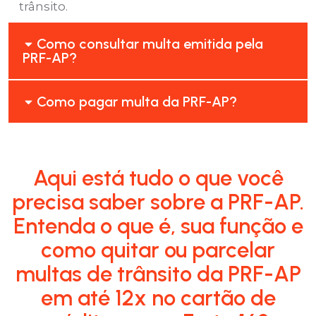
trânsito.
Como consultar multa emitida pela
PRF-AP?
Como pagar multa da PRF-AP?
Aqui está tudo o que você
precisa saber sobre a PRF-AP.
Entenda o que é, sua função e
como quitar ou parcelar
multas de trânsito da PRF-AP
em até 12x no cartão de