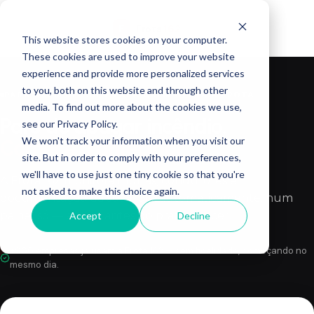
F
Frota
162
This website stores cookies on your computer.
These cookies are used to improve your website
experience and provide more personalized services
to you, both on this website and through other
PARA QUEM DECIDE E PARA QUEM OPERA A FROTA
media. To find out more about the cookies we use,
Pare de apagar incêndio.
see our Privacy Policy.
We won't track your information when you visit our
Comece a antecipar.
site. But in order to comply with your preferences,
we'll have to use just one tiny cookie so that you're
A Frota 162 monitora multas, condutores e
not asked to make this choice again.
documentação da sua frota automaticamente, num
painel só — e avisa antes do prazo vencer.
Accept
Decline
+900 empresas já usam a Frota 162 — sem fidelidade, começando no
mesmo dia.