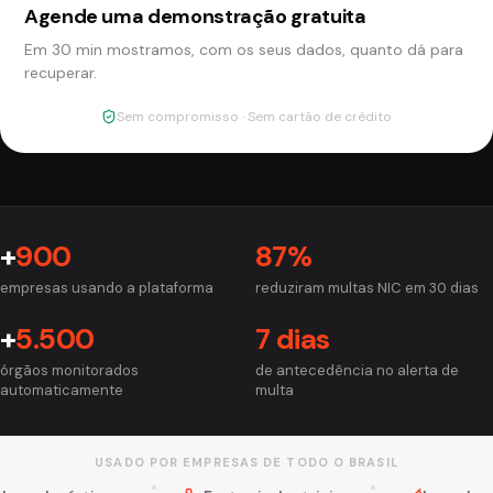
Agende uma demonstração gratuita
Em 30 min mostramos, com os seus dados, quanto dá para
recuperar.
Sem compromisso · Sem cartão de crédito
+
900
87%
empresas usando a plataforma
reduziram multas NIC em 30 dias
+
5.500
7 dias
órgãos monitorados
de antecedência no alerta de
automaticamente
multa
USADO POR EMPRESAS DE TODO O BRASIL