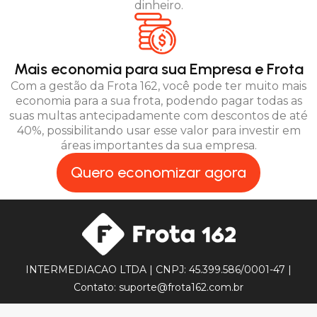
dinheiro.
Mais economia para sua Empresa e Frota
Com a gestão da Frota 162, você pode ter muito mais
economia para a sua frota, podendo pagar todas as
suas multas antecipadamente com descontos de até
40%, possibilitando usar esse valor para investir em
áreas importantes da sua empresa.
Quero economizar agora
INTERMEDIACAO LTDA | CNPJ: 45.399.586/0001-47 |
Contato: suporte@frota162.com.br