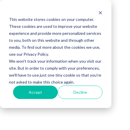
This website stores cookies on your computer.
These cookies are used to improve your website
Desconto de até 40%
experience and provide more personalized services
to you, both on this website and through other
media. To find out more about the cookies we use,
em Multas
see our Privacy Policy.
We won't track your information when you visit our
site. But in order to comply with your preferences,
Empresas com até 10 carros podem utilizar nossa
we'll have to use just one tiny cookie so that you're
plataforma sem mensalidades
para sempre!
not asked to make this choice again.
Solução apenas para empresas com CNPJ ATIVO!
Accept
Decline
Análise Condutores