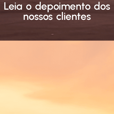
Leia o depoimento dos
nossos clientes
Antes, a Let’s enfrentava atrasos e
informações incorretas sobre multas.
Com a Frota 162, solucionamos esses
problemas, adotando também o
módulo de pagamentos. Agora,
controlamos e pagamos todas as
multas com desconto, centralizando
dados e aprimorando a produtividade
financeira.